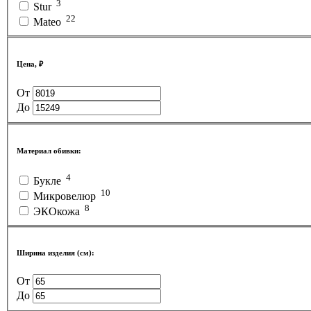
3
Stur
22
Mateo
Цена, ₽
От
До
Материал обивки:
4
Букле
10
Микровелюр
8
ЭКОкожа
Ширина изделия (см):
От
До