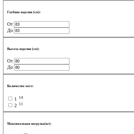
Глубина изделия (см):
От
До
Высота изделия (см):
От
До
Количество мест:
14
1
11
2
Максимальная нагрузка(кг):