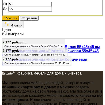
От
До
Сбросить
Отправить
Фильтр
Цена
Вы выбрали
2 177 руб.
Стеллаж-цветочница «Florista» Белая 55x45x45 см
2 177 руб.
Стеллаж-цветочница «Florista» Бежевая 55x45x45 см
2 177 руб.
Стеллаж-цветочница «Florista» Коричневая 55x45x45 см
®
фабрика мебели для дома и бизнеса
Estente
-
Мы производим мебель для людей, которые живут в
обычных квартирах и домах
и мечтают создать
обстановку дома на свой личный вкус. Мы помогаем им в
этом, создавая красивую мебель
высокого качества по
низким ценам.
Наши клиенты ― тысячи людей от
Калининграда до Владивостока. Посмотрите примеры