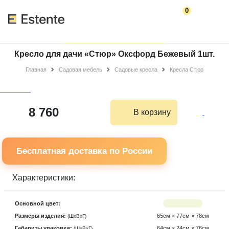
0
Кресло для дачи «Стюр» Оксфорд Бежевый 1шт.
Главная
Садовая мебель
Садовые кресла
Кресла Стюр
8 760
В корзину
Бесплатная доставка по России
Характеристики:
Основной цвет:
Размеры изделия:
65см × 77см × 78см
(ШхВхГ)
Габариты упаковки:
64см × 24см × 76см
(ШхВхГ)