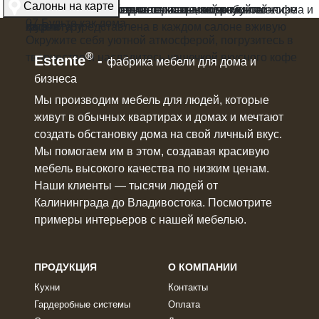
Салоны на карте
дизайна, изучите стили от классики до минимализма и
гардеробных — большая часть нашего онлайн-
планировкам, материалам и эргономике
фасады, пощупайте материалы, попробуйте
под ключ
творчество и насладитесь чашечкой вкусного кофе
07
Будьте как дома
лофта
каталога представлена в каждом салоне вживую
фурнитуру
Окружите себя уютной атмосферой, погрузитесь в
®
творчество и насладитесь чашечкой вкусного кофе
Estente
-
фабрика мебели для дома и
бизнеса
Мы производим мебель для людей, которые
живут в
обычных квартирах и домах
и мечтают
создать обстановку дома на свой личный вкус.
Мы помогаем им в этом, создавая красивую
мебель
высокого качества по низким ценам.
Наши клиенты ― тысячи людей от
Калининграда до Владивостока. Посмотрите
примеры интерьеров с нашей мебелью.
ПРОДУКЦИЯ
О КОМПАНИИ
Кухни
Контакты
Гардеробные системы
Оплата