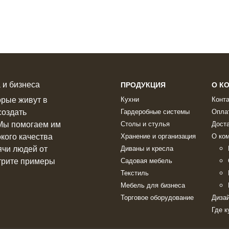
 и бизнеса
ПРОДУКЦИЯ
О К
орые живут в
Кухни
Конт
создать
Гардеробные системы
Опла
 Мы помогаем им
Столы и стулья
Дост
кого качества
Хранение и организация
О ко
чи людей от
Диваны и кресла
трите примеры
Садовая мебель
Текстиль
Мебель для бизнеса
Торговое оборудование
Диза
Где к