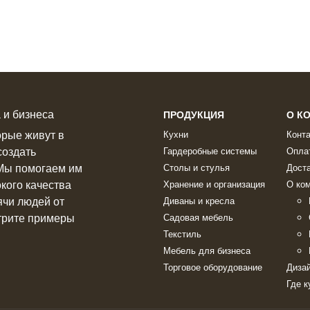
 и бизнеса
ПРОДУКЦИЯ
О К
орые живут в
Кухни
Конт
создать
Гардеробные системы
Опла
 Мы помогаем им
Столы и стулья
Дост
кого качества
Хранение и организация
О ко
чи людей от
Диваны и кресла
трите примеры
Садовая мебель
Текстиль
Мебель для бизнеса
Торговое оборудование
Диза
Где к