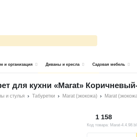
е и организация
Диваны и кресла
Садовая мебель
рет для кухни «Marat» Коричневый
ы и стулья
Табуретки
Marat (экокожа)
Marat (экокож
Новинка
Популярный товар
1 158
Код товара: Marat-4.4.98.b